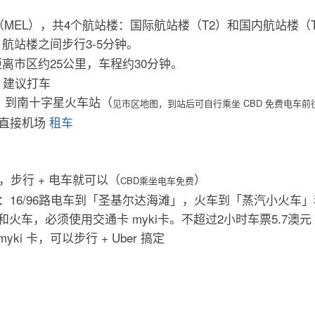
（MEL），共4个航站楼：国际航站楼（T2）和国内航站楼（T1
航站楼之间步行3-5分钟。
离市区约25公里，车程约30分钟。
上，建议打车
元，到南十字星火车站（
见市区地图，到站后可自行乘坐 CBD 免费电车前
以直接机场
租车
，步行 + 电车就可以（
）
CBD乘坐电车免费
车：16/96路电车到「圣基尔达海滩」，火车到「蒸汽小火车
，必须使用交通卡 myki卡。不超过2小时车票5.7澳元 & 
yki 卡，可以步行 + Uber 搞定