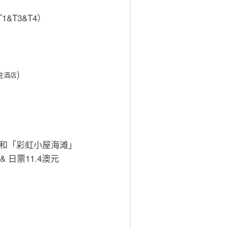
&T3&T4）
)
往酒店
」和「彩虹小屋海滩」
日票11.4澳元