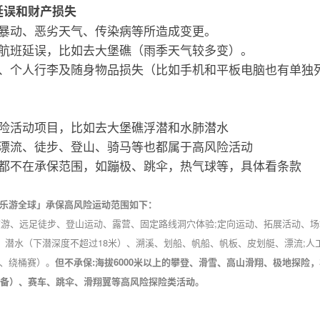
延误和财产损失
、暴动、恶劣天气、传染病等所造成变更。
的航班延误，比如去大堡礁（雨季天气较多变）。
失、个人行李及随身物品损失（比如手机和平板电脑也有单独
风险活动项目，比如去大堡礁浮潜和水肺潜水
、漂流、徒步、登山、骑马等也都属于高风险活动
动都不在承保范围，如蹦极、跳伞，热气球等，具体看条款
乐游全球」承保高风险运动范围如下：
闲旅游、远足徒步、登山运动、露营、固定路线洞穴体验;定向运动、拓展活动、场
、潜水（下潜深度不超过18米）、溯溪、划船、帆船、帆板、皮划艇、漂流;人
、绕桶赛）。
但不承保:海拔6000米以上的攀登、滑雪、高山滑翔、极地探险
设备）、赛车、跳伞、滑翔翼等高风险探险类活动。