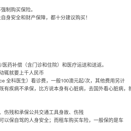
不强制购买保险。
及自身安全和财产保障，都十分建议购买！
/医药补偿（含门诊和住院）和医疗运送和送返。
冒动辄就要上千人民币
Practice 全科医生）看诊费，一般100澳元起/次，其他费用另计
对既有疾病不承保，比方说本身有心脏病，去国外看心脏病，
故、伤残和承保公共交通工具身故、伤残
险可以保自驾的人身安全；而租车购买车险，一般保的是车