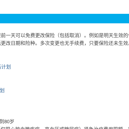
前一天可以免费更改保险（包括取消）。例如是明天生效的
括更改日期和险种。多次变更也无手续费，只要保险还未生效
石计划
划
到80岁
 （仅限心脑血管疾病、高血压或糖尿病）紧急治疗费用限额