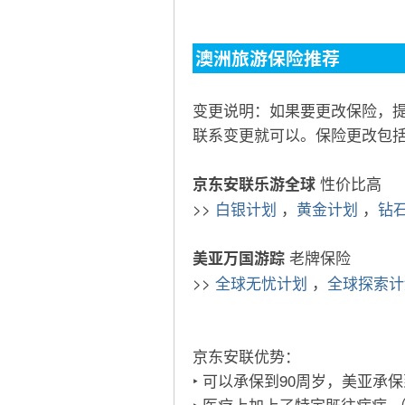
澳洲旅游保险推荐
变更说明：如果要更改保险，提
联系变更就可以。保险更改包
性价比高
京东安联乐游全球
>>
白银计划
，
黄金计划
，
钻
老牌保险
美亚万国游踪
>>
全球无忧计划
，
全球探索计
京东安联优势：
‣ 可以承保到90周岁，美亚承保
‣ 医疗上加上了特定既往病症